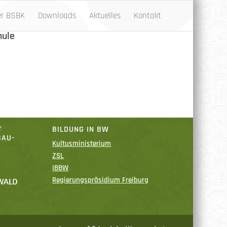
er BSBK
Downloads
Aktuelles
Kontakt
hule
T
BILDUNG IN BW
GAU-
Kultusministerium
ZSL
IBBW
Regierungspräsidium Freiburg