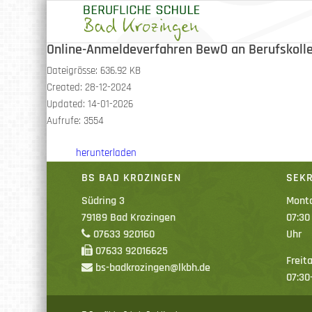
Online-Anmeldeverfahren BewO an Berufskolle
Dateigrösse: 636.92 KB
Created: 28-12-2024
Updated: 14-01-2026
Aufrufe: 3554
herunterladen
BS BAD KROZINGEN
SEKR
Südring 3
Monta
79189 Bad Krozingen
07:30
07633 920160
Uhr
07633 92016625
Freita
bs-badkrozingen@lkbh.de
07:30