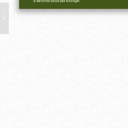
© Berufliche Schule Bad Krozingen
Merkblatt für die Anmeldung für AVdual