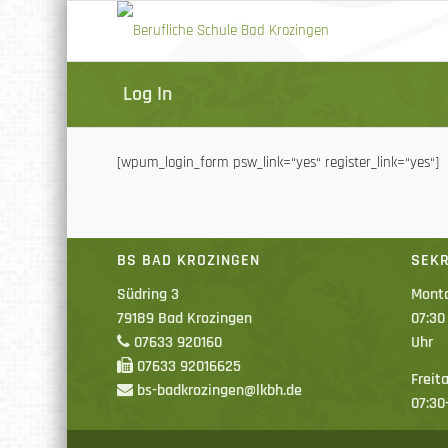
Log In
[wpum_login_form psw_link=“yes“ register_link=“yes“]
BS BAD KROZINGEN
SEKR
Südring 3
Monta
79189 Bad Krozingen
07:30
07633 920160
Uhr
07633 92016625
Freita
bs-badkrozingen@lkbh.de
07:30