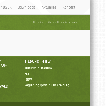
er BSBK
Downloads
Aktuelles
Kontakt
Sie befinden sich hier:
Startseite
/
Log In
T
BILDUNG IN BW
GAU-
Kultusministerium
ZSL
IBBW
Regierungspräsidium Freiburg