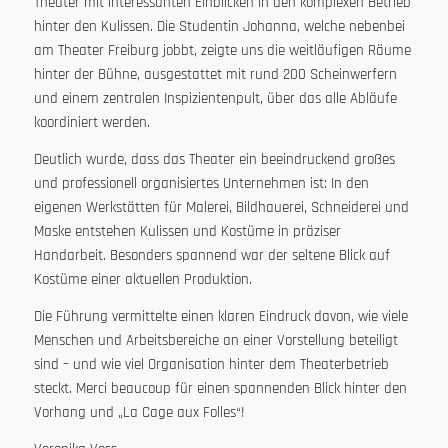
Theater mit interessanten Einblicken in den komplexen Betrieb
hinter den Kulissen. Die Studentin Johanna, welche nebenbei
am Theater Freiburg jobbt, zeigte uns die weitläufigen Räume
hinter der Bühne, ausgestattet mit rund 200 Scheinwerfern
und einem zentralen Inspizientenpult, über das alle Abläufe
koordiniert werden.
Deutlich wurde, dass das Theater ein beeindruckend großes
und professionell organisiertes Unternehmen ist: In den
eigenen Werkstätten für Malerei, Bildhauerei, Schneiderei und
Maske entstehen Kulissen und Kostüme in präziser
Handarbeit. Besonders spannend war der seltene Blick auf
Kostüme einer aktuellen Produktion.
Die Führung vermittelte einen klaren Eindruck davon, wie viele
Menschen und Arbeitsbereiche an einer Vorstellung beteiligt
sind – und wie viel Organisation hinter dem Theaterbetrieb
steckt. Merci beaucoup für einen spannenden Blick hinter den
Vorhang und „La Cage aux Folles“!