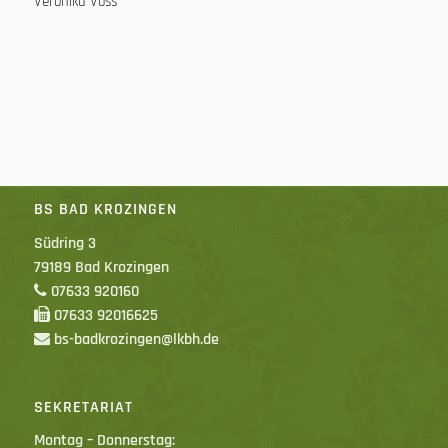
Veronika Voss
BS BAD KROZINGEN
Südring 3
79189 Bad Krozingen
07633 920160
07633 92016625
bs-badkrozingen@lkbh.de
SEKRETARIAT
Montag – Donnerstag: