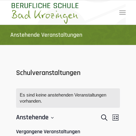
Anstehende Veranstaltungen
Schulveranstaltungen
Es sind keine anstehenden Veranstaltungen
vorhanden.
Veranstal
Veranst
Anstehende
Suche
Liste
Ansichte
Suche
Datum
Navigat
Vergangene Veranstaltungen
und
wählen.