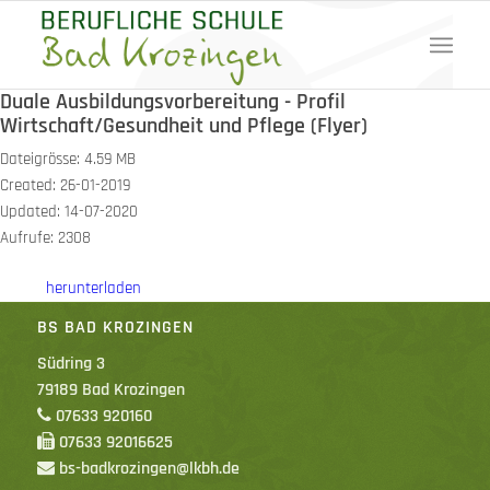
Duale Ausbildungsvorbereitung - Profil
Wirtschaft/Gesundheit und Pflege (Flyer)
Dateigrösse: 4.59 MB
Created: 26-01-2019
Updated: 14-07-2020
Aufrufe: 2308
herunterladen
BS BAD KROZINGEN
Südring 3
79189 Bad Krozingen
07633 920160
07633 92016625
bs-badkrozingen@lkbh.de