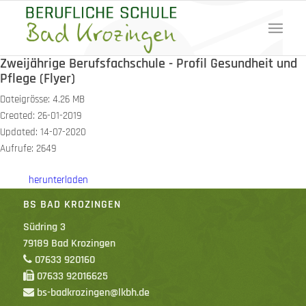
Zweijährige Berufsfachschule - Profil Gesundheit und
Pflege (Flyer)
Dateigrösse: 4.26 MB
Created: 26-01-2019
Updated: 14-07-2020
Aufrufe: 2649
herunterladen
BS BAD KROZINGEN
Südring 3
79189 Bad Krozingen
07633 920160
07633 92016625
bs-badkrozingen@lkbh.de