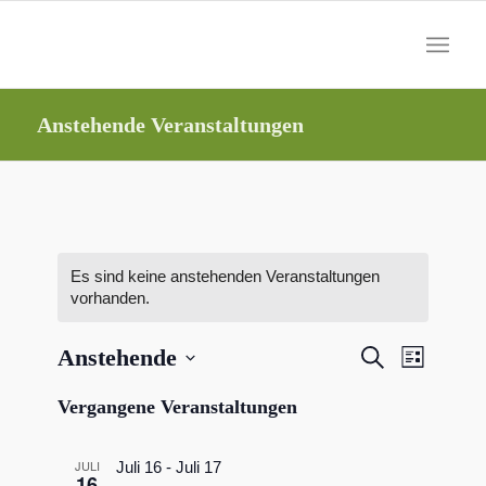
Anstehende Veranstaltungen
Es sind keine anstehenden Veranstaltungen
vorhanden.
Veranstal
Veranst
Anstehende
Suche
Liste
Ansicht
Suche
Datum
Navigat
Vergangene Veranstaltungen
wählen.
und
Ansichten
JULI
Juli 16
-
Juli 17
16