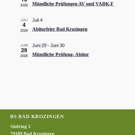
Navigatio
Mündliche Prüfungen AV und VABK-F
2026
JULI
Juli 4
4
Abiturfeier Bad Krozingen
2026
JUNI
Juni 29
-
Juni 30
29
Mündliche Prüfung- Abitur
2026
BS BAD KROZINGEN
Südring 3
79189 Bad Krozingen