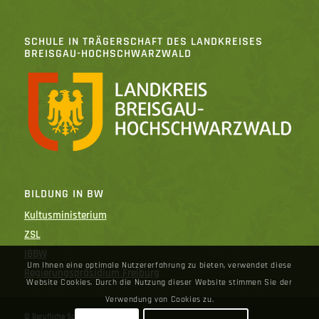
SCHULE IN TRÄGERSCHAFT DES LANDKREISES
BREISGAU-HOCHSCHWARZWALD
BILDUNG IN BW
Kultusministerium
ZSL
IBBW
Um Ihnen eine optimale Nutzererfahrung zu bieten, verwendet diese
Regierungspräsidium Freiburg
Website Cookies. Durch die Nutzung dieser Website stimmen Sie der
Verwendung von Cookies zu.
© Berufliche Schule Bad Krozingen